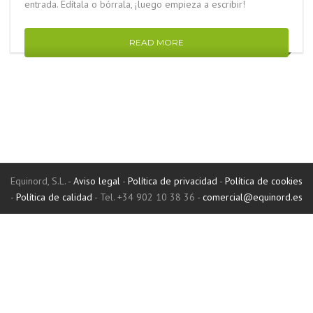
entrada. Edítala o bórrala, ¡luego empieza a escribir!
READ MORE
Equinord, S.L. -
Aviso legal
-
Política de privacidad
-
Política de cookies
-
Política de calidad
- Tel. +34 902 10 38 36 -
comercial@equinord.es