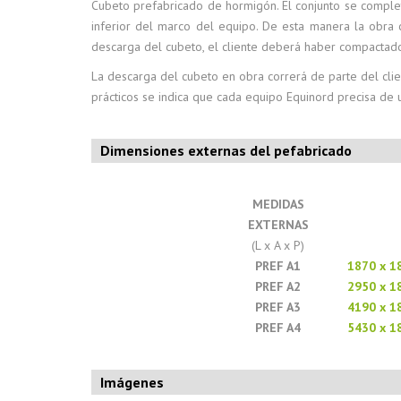
Cubeto prefabricado de hormigón. El conjunto se completa
inferior del marco del equipo. De esta manera la obra ci
descarga del cubeto, el cliente deberá haber compactado 
La descarga del cubeto en obra correrá de parte del clie
prácticos se indica que cada equipo Equinord precisa de
Dimensiones externas del pefabricado
MEDIDAS
EXTERNAS
(L x A x P)
PREF A1
1870 x 1
PREF A2
2950 x 1
PREF A3
4190 x 1
PREF A4
5430 x 1
Imágenes